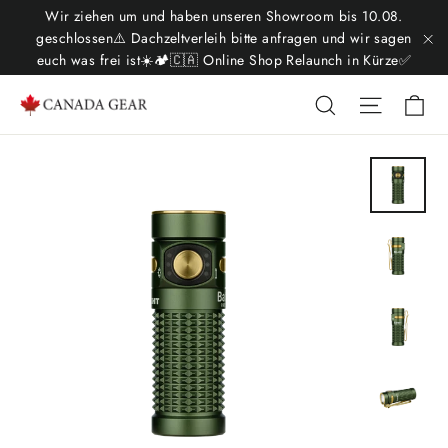
Skip
Wir ziehen um und haben unseren Showroom bis 10.08.
to
geschlossen⚠️ Dachzeltverleih bitte anfragen und wir sagen
euch was frei ist☀️🏕️🇨🇦 Online Shop Relaunch in Kürze✅
"C
content
Ca
Search
Site nav