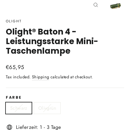
Close
(esc)
OLIGHT
Olight® Baton 4 -
Leistungsstarke Mini-
Taschenlampe
Regular
Sale
€65,95
price
price
Tax included.
Shipping
calculated at checkout.
FARBE
Schwarz
Olivgrün
Lieferzeit: 1 - 3 Tage