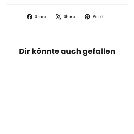
Share
Tweet
Pin
Share
Share
Pin it
on
on
on
Facebook
X
Pinterest
Dir könnte auch gefallen
SOLD OUT
Olight® Baton 4 - Leistungsstarke