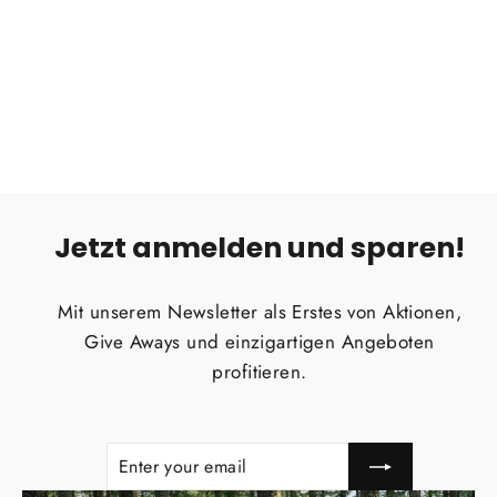
Mini-Taschenlampe
OLIGHT
Regular
Sale
€65,95
from €56,00
price
price
Jetzt anmelden und sparen!
Mit unserem Newsletter als Erstes von Aktionen,
Give Aways und einzigartigen Angeboten
profitieren.
ENTER
SUBSCRIBE
YOUR
EMAIL