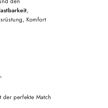
 und den
astbarkeit
,
srüstung, Komfort
n
t der perfekte Match