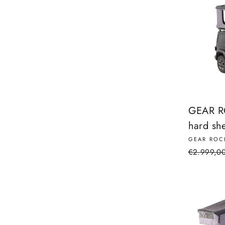
GEAR RO
hard she
GEAR ROC
Regular
€2.999,0
price