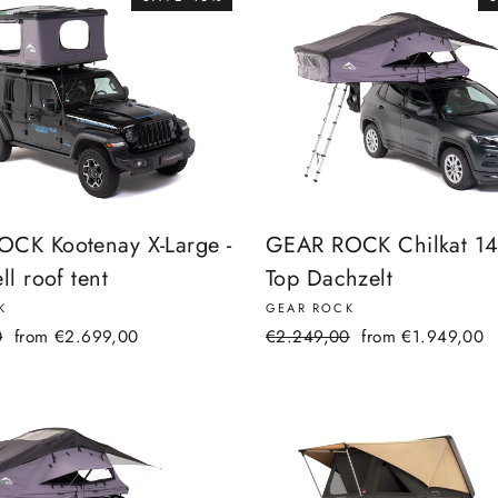
CK Kootenay X-Large -
GEAR ROCK Chilkat 140
ll roof tent
Top Dachzelt
K
GEAR ROCK
Sale
Regular
Sale
0
from €2.699,00
€2.249,00
from €1.949,00
price
price
price