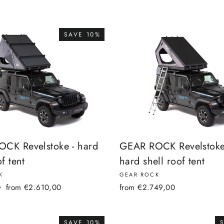
SAVE 10%
CK Revelstoke - hard
GEAR ROCK Revelstoke
of tent
hard shell roof tent
K
GEAR ROCK
Sale
0
from €2.610,00
from €2.749,00
price
SAVE 10%