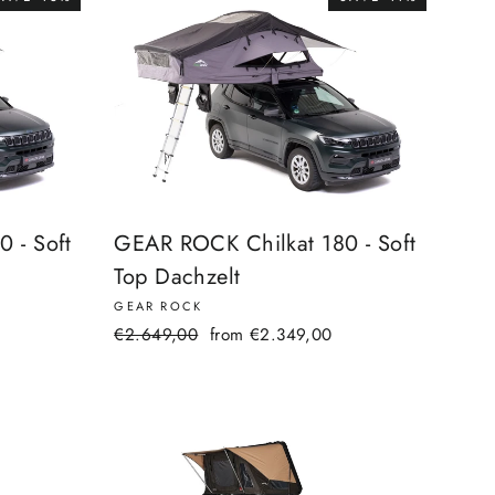
 - Soft
GEAR ROCK Chilkat 180 - Soft
Top Dachzelt
GEAR ROCK
Regular
Sale
€2.649,00
from €2.349,00
price
price