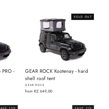
SOLD OUT
 PRO -
GEAR ROCK Kootenay - hard
shell roof tent
GEAR ROCK
from €2.649,00
SAVE 13%
SAVE 11%