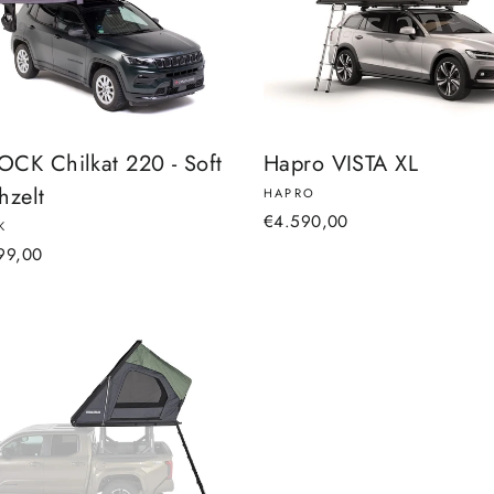
CK Chilkat 220 - Soft
Hapro VISTA XL
hzelt
HAPRO
€4.590,00
K
99,00