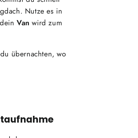
ugdach. Nutze es in
 dein
Van
wird zum
t du übernachten, wo
.
astaufnahme