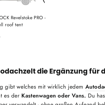
CK Revelstoke PRO -
ll roof tent
0
dachzelt die Ergänzung für d
g gibt welches mit wirklich jedem
Autoda
t es der
Kastenwagen oder Vans.
Du has
mper verwandelt - ohne großen Aufeand be