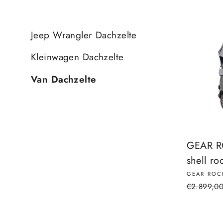
Jeep Wrangler Dachzelte
Kleinwagen Dachzelte
Van Dachzelte
GEAR RO
shell ro
GEAR ROC
Regular
€2.899,0
price