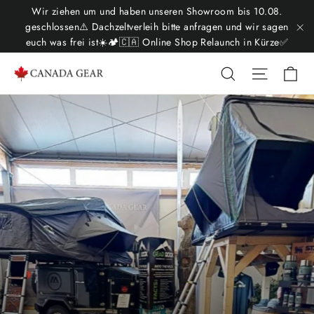
Skip
Wir ziehen um und haben unseren Showroom bis 10.08.
to
geschlossen⚠️ Dachzeltverleih bitte anfragen und wir sagen
euch was frei ist☀️🏕️🇨🇦 Online Shop Relaunch in Kürze✅
"C
content
Ca
Search
Site nav