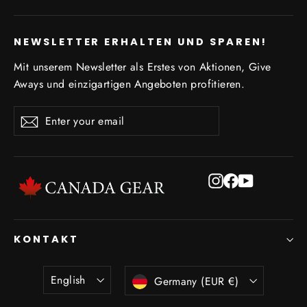
NEWSLETTER ERHALTEN UND SPAREN!
Mit unserem Newsletter als Erstes von Aktionen, Give
Aways und einzigartigen Angeboten profitieren.
Enter
Subscribe
Subscribe
your
email
Instagram
Facebook
YouTube
KONTAKT
Language
Currency
English
Germany (EUR €)