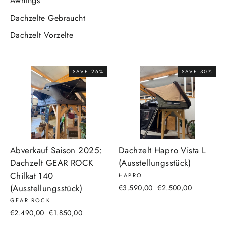
Awnings
Dachzelte Gebraucht
Dachzelt Vorzelte
SAVE 26%
SAVE 30%
Abverkauf Saison 2025:
Dachzelt Hapro Vista L
Dachzelt GEAR ROCK
(Ausstellungsstück)
Chilkat 140
HAPRO
(Ausstellungsstück)
Regular
Sale
€3.590,00
€2.500,00
price
price
GEAR ROCK
Regular
Sale
€2.490,00
€1.850,00
price
price