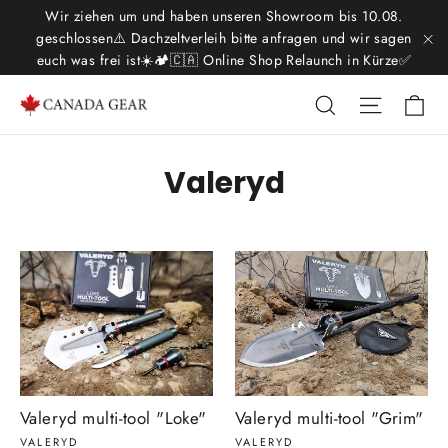
Skip
Wir ziehen um und haben unseren Showroom bis 10.08.
to
geschlossen⚠️ Dachzeltverleih bitte anfragen und wir sagen
euch was frei ist☀️🏕️🇨🇦 Online Shop Relaunch in Kürze✅
"C
content
Ca
Search
Site nav
Valeryd
Valeryd multi-tool "Loke"
Valeryd multi-tool "Grim"
VALERYD
VALERYD