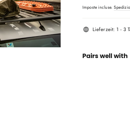
di
Imposte incluse.
Spedizi
listino
Lieferzeit: 1 - 3 
Pairs well with
Rhino
Rack
Dacht
und
Platt
RHINO
RACK
€319,0