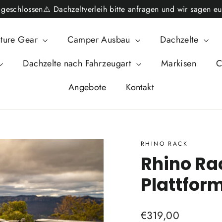
schlossen⚠️ Dachzeltverleih bitte anfragen und wir sagen eu
ture Gear
Camper Ausbau
Dachzelte
Dachzelte nach Fahrzeugart
Markisen
C
Angebote
Kontakt
RHINO RACK
Rhino Ra
Plattfor
Prezzo
€319,00