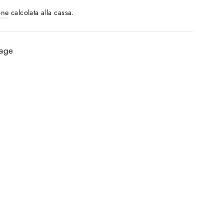
one
calcolata alla cassa.
Tage
räger
formen
0