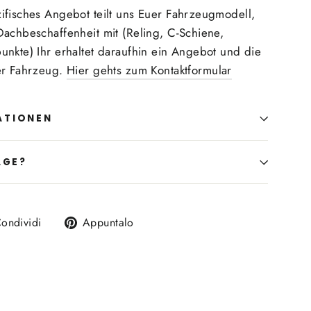
ifisches Angebot teilt uns Euer Fahrzeugmodell,
Dachbeschaffenheit mit (Reling, C-Schiene,
unkte) Ihr erhaltet daraufhin ein Angebot und die
er Fahrzeug.
Hier gehts zum Kontaktformular
ATIONEN
AGE?
di
Twitta
Aggiungi
ondividi
Appuntalo
su
un
ok
X
pin
su
Pinterest