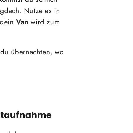
ugdach. Nutze es in
 dein
Van
wird zum
t du übernachten, wo
.
astaufnahme