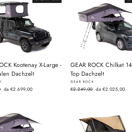
CK Kootenay X-Large -
GEAR ROCK Chilkat 140
alen Dachzelt
Top Dachzelt
K
GEAR ROCK
Prezzo
Prezzo
Prezzo
0
da €2.699,00
€2.249,00
da €2.025,00
scontato
di
scontato
listino