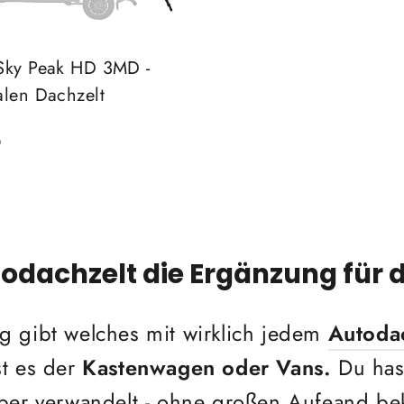
Sky Peak HD 3MD -
alen Dachzelt
0
dachzelt die Ergänzung für d
g gibt welches mit wirklich jedem
Autoda
t es der
Kastenwagen oder Vans.
Du has
mper verwandelt - ohne großen Aufeand be