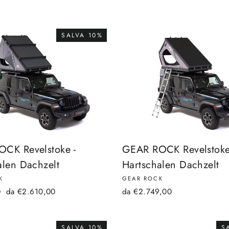
SALVA 10%
CK Revelstoke -
GEAR ROCK Revelstoke
alen Dachzelt
Hartschalen Dachzelt
K
GEAR ROCK
Prezzo
0
da €2.610,00
da €2.749,00
scontato
SALVA 10%
S