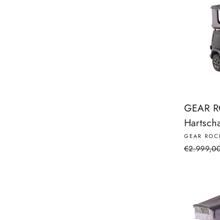
GEAR RO
Hartsch
GEAR ROC
Prezzo
€2.999,0
di
listino