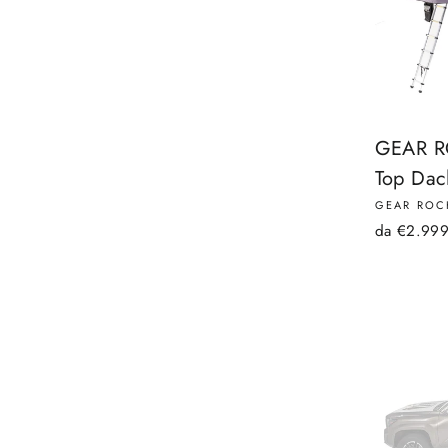
GEAR RO
Top Dac
GEAR ROC
da €2.99