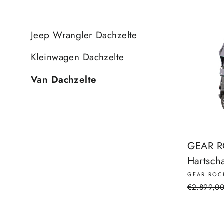
Jeep Wrangler Dachzelte
Kleinwagen Dachzelte
Van Dachzelte
GEAR RO
Hartsch
GEAR ROC
Prezzo
€2.899,0
di
listino