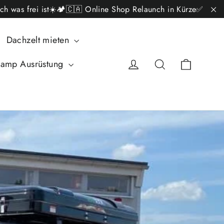
ch was frei ist☀️🏕️🇨🇦 Online Shop Relaunch in Kürze✅
"C
Dachzelt mieten
Carrell
Accedi
Cerca
amp Ausrüstung