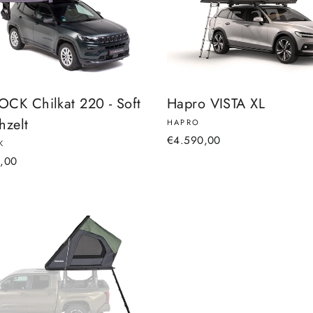
CK Chilkat 220 - Soft
Hapro VISTA XL
hzelt
HAPRO
€4.590,00
K
9,00