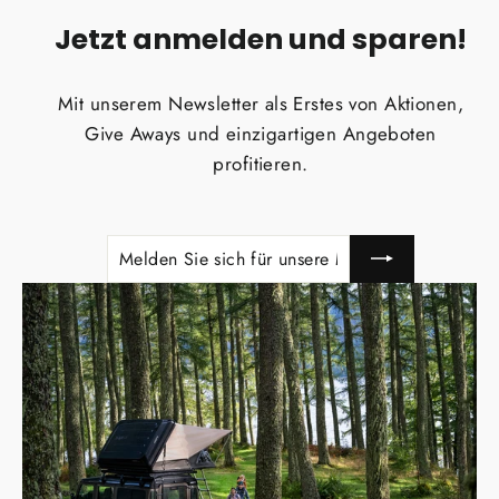
Jetzt anmelden und sparen!
Mit unserem Newsletter als Erstes von Aktionen,
Give Aways und einzigartigen Angeboten
profitieren.
MELDEN
ABONNIEREN
SIE
SICH
FÜR
UNSERE
MAILINGLISTE
AN