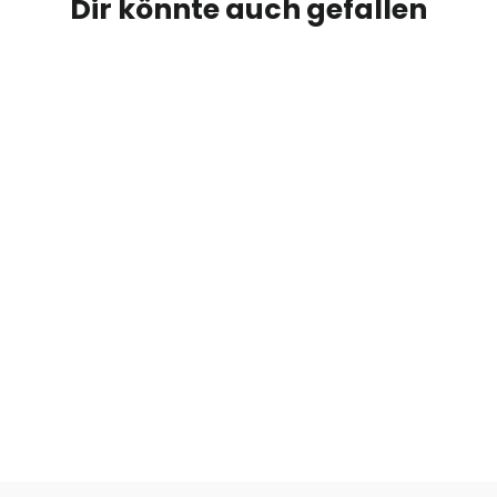
Dir könnte auch gefallen
Staunetz Kootenay
GEAR ROCK
€29,00