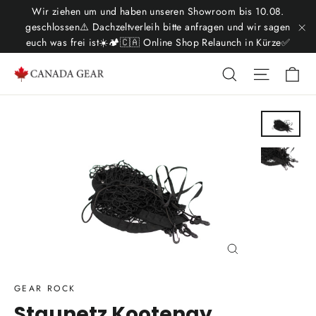
Direkt
Wir ziehen um und haben unseren Showroom bis 10.08.
zum
geschlossen⚠️ Dachzeltverleih bitte anfragen und wir sagen
euch was frei ist☀️🏕️🇨🇦 Online Shop Relaunch in Kürze✅
"S
Inhalt
Ei
Suche
Seitenn
Schließen
(Esc)
GEAR ROCK
Staunetz Kootenay