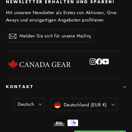
NEWSLETTER ERHALTEN UND SPAREN!
Mit unserem Newsletter als Erstes von Aktionen, Give
Aways und einzigartigen Angeboten profitieren.
Melden
Abonnieren
Abonnieren
Sie
sich
für
unsere
Instagram
Facebook
YouTube
Mailingliste
an
KONTAKT
Sprache
Währung
Deutsch
Deutschland (EUR €)