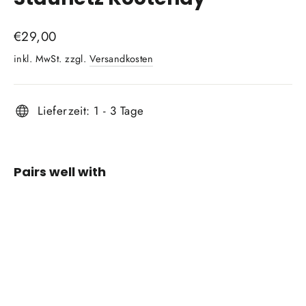
Normaler
€29,00
Preis
inkl. MwSt. zzgl.
Versandkosten
Lieferzeit: 1 - 3 Tage
Pairs well with
Staunetz
Kootenay
GEAR
ROCK
€29,00