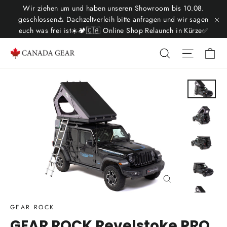
Direkt
Wir ziehen um und haben unseren Showroom bis 10.08.
zum
geschlossen⚠️ Dachzeltverleih bitte anfragen und wir sagen
euch was frei ist☀️🏕️🇨🇦 Online Shop Relaunch in Kürze✅
"S
Inhalt
Ei
Suche
Seitenn
Schließen
(Esc)
GEAR ROCK
GEAR ROCK Revelstoke PRO