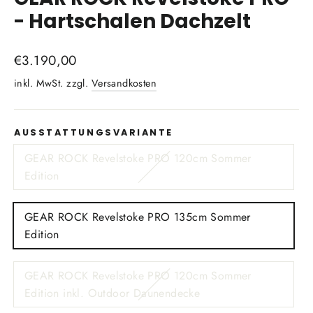
- Hartschalen Dachzelt
Normaler
€3.190,00
Preis
inkl. MwSt. zzgl.
Versandkosten
AUSSTATTUNGSVARIANTE
GEAR ROCK Revelstoke PRO 120cm Sommer
Edition
GEAR ROCK Revelstoke PRO 135cm Sommer
Edition
GEAR ROCK Revelstoke PRO 120cm Sommer
Edition inkl. Outdoor Daunendecke