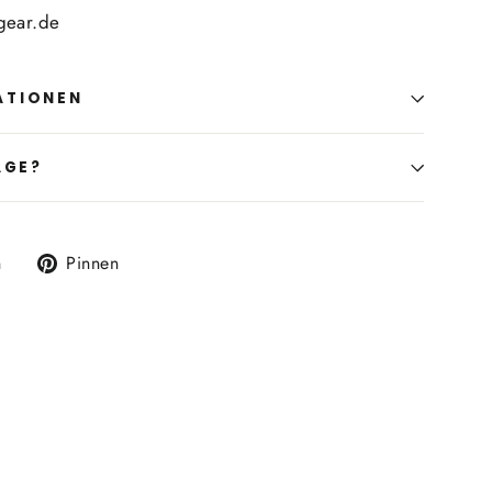
gear.de
ATIONEN
AGE?
Auf
Auf
n
Pinnen
X
Pinterest
twittern
pinnen