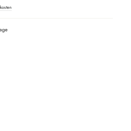
kosten
Tage
R
K
nay
stangen-
0