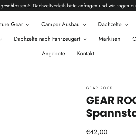
schlossen⚠️ Dachzeltverleih bitte anfragen und wir sagen eu
ture Gear
Camper Ausbau
Dachzelte
Dachzelte nach Fahrzeugart
Markisen
C
Angebote
Kontakt
GEAR ROCK
GEAR RO
Spannst
Normaler
€42,00