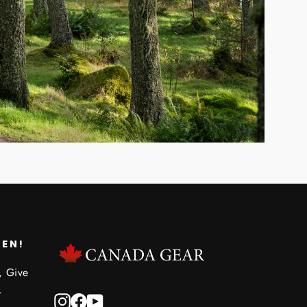
REN!
, Give
.
Instagram
Facebook
YouTube