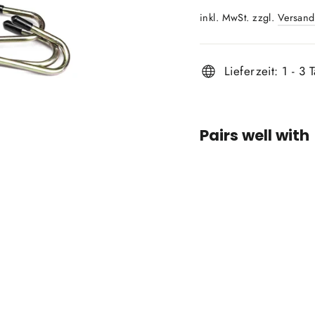
Preis
inkl. MwSt. zzgl.
Versand
Lieferzeit: 1 - 3 
Pairs well with
GEA
ROC
Koote
Spann
Set
GEAR
ROCK
€42,0