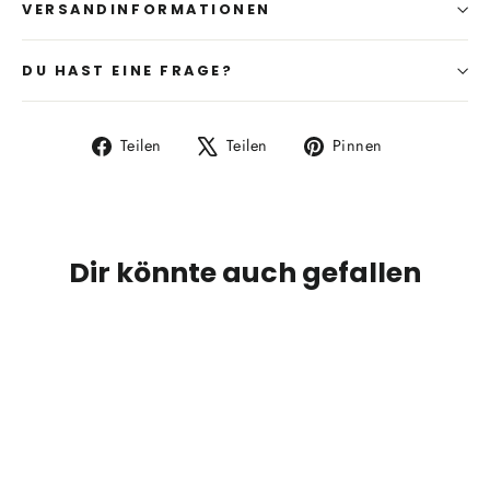
VERSANDINFORMATIONEN
DU HAST EINE FRAGE?
Auf
Auf
Auf
Teilen
Teilen
Pinnen
Facebook
X
Pinterest
teilen
twittern
pinnen
Dir könnte auch gefallen
SPARE 64%