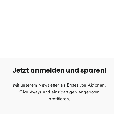
Treeline Organizer
TREELINE OUTDOORS
Normaler
Sonderpreis
€69,00
Von €25,00
Preis
Jetzt anmelden und sparen!
Mit unserem Newsletter als Erstes von Aktionen,
Give Aways und einzigartigen Angeboten
profitieren.