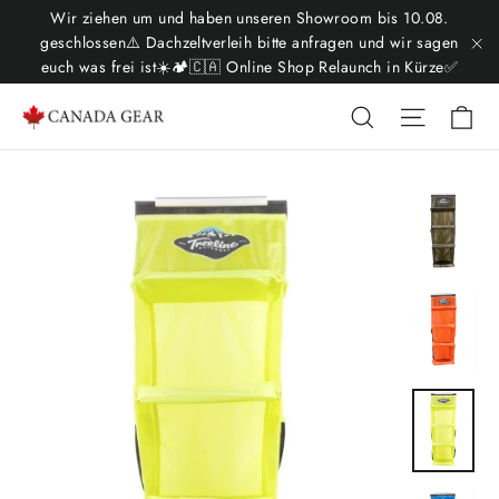
Direkt
Wir ziehen um und haben unseren Showroom bis 10.08.
zum
geschlossen⚠️ Dachzeltverleih bitte anfragen und wir sagen
euch was frei ist☀️🏕️🇨🇦 Online Shop Relaunch in Kürze✅
"S
Inhalt
Ei
Suche
Seitenn