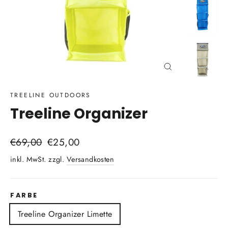
Schließen
(Esc)
TREELINE OUTDOORS
Treeline Organizer
Normaler
Sonderpreis
€69,00
€25,00
Preis
inkl. MwSt. zzgl.
Versandkosten
FARBE
Treeline Organizer Limette