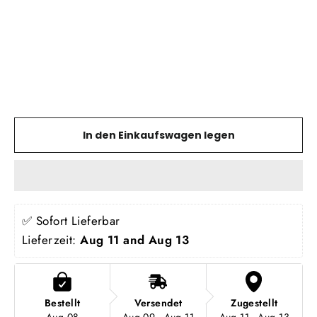
TREELINE
OUTDOORS
Normaler
Sonderpreis
€69,00
Preis
Von €25,00
SPARE 64%
In den Einkaufswagen legen
✅ Sofort Lieferbar
Lieferzeit: 
Aug 11 and Aug 13
Bestellt
Versendet
Zugestellt
Aug 08
Aug 09 - Aug 11
Aug 11 - Aug 13