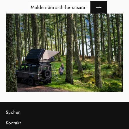
MELDEN
ABONNIEREN
SIE
SICH
FÜR
UNSERE
MAILINGLISTE
AN
Suchen
Kontakt