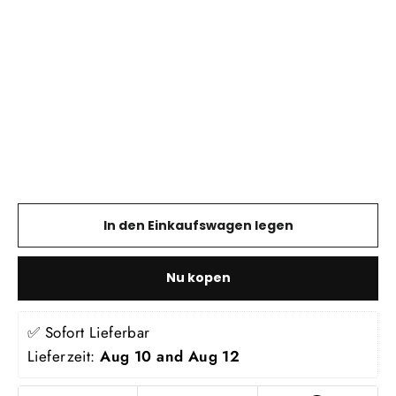
Revelstoke
Spannstangen-
Halterung
(hinten)
GEAR ROCK
€11,95
In den Einkaufswagen legen
Nu kopen
✅ Sofort Lieferbar
Lieferzeit: 
Aug 10 and Aug 12