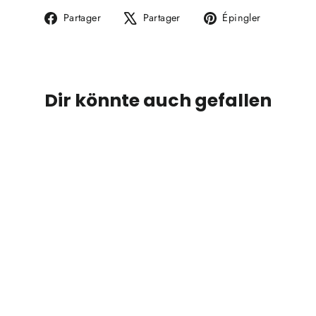
Partager
Tweeter
Épingler
Partager
Partager
Épingler
sur
sur
sur
Facebook
X
Pinterest
Dir könnte auch gefallen
ÉPARGNEZ 25%
TRED GT Accessory Hook - Haken
für Markisenschienen