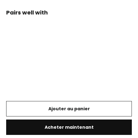
Pairs well with
GEAR
ROCK
Markisenvorzelt
für 270°
Markise
GEAR ROCK
€789,00
Ajouter au panier
Acheter maintenant