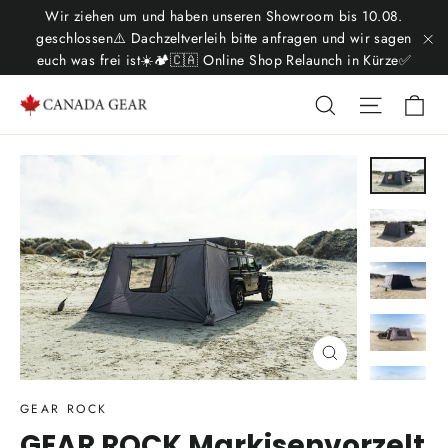
Passer
Wir ziehen um und haben unseren Showroom bis 10.08.
au
geschlossen⚠️ Dachzeltverleih bitte anfragen und wir sagen
euch was frei ist☀️🏕️🇨🇦 Online Shop Relaunch in Kürze✅
"F
contenu
Pa
Rechercher
Navigat
Fermer
(Esc)
GEAR ROCK
GEAR ROCK Markisenvorzelt