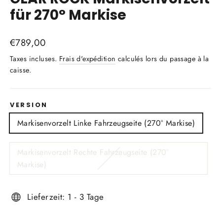
für 270° Markise
Prix
€789,00
régulier
Taxes incluses.
Frais d'expédition
calculés lors du passage à la
caisse.
VERSION
Markisenvorzelt Linke Fahrzeugseite (270° Markise)
Markisenvorzelt Rechte Fahrzeugseite (270°
Markise)
Lieferzeit: 1 - 3 Tage