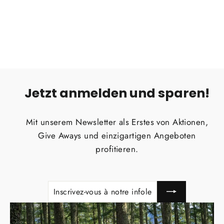
GEAR ROCK
€789,00
Jetzt anmelden und sparen!
Mit unserem Newsletter als Erstes von Aktionen,
Give Aways und einzigartigen Angeboten
profitieren.
INSCRIVEZ-
S'INSCRIRE
VOUS
À
NOTRE
INFOLETTRE