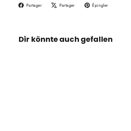
Partager
Tweeter
Épingler
Partager
Partager
Épingler
sur
sur
sur
Facebook
X
Pinterest
Dir könnte auch gefallen
GEAR ROCK Markisenvorzelt für
270° Markise