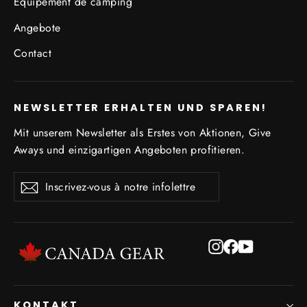
Équipement de camping
Angebote
Contact
NEWSLETTER ERHALTEN UND SPAREN!
Mit unserem Newsletter als Erstes von Aktionen, Give
Aways und einzigartigen Angeboten profitieren.
Inscrivez-
S'inscrire
S'inscrire
vous
à
notre
infolettre
Instagram
Facebook
YouTube
KONTAKT