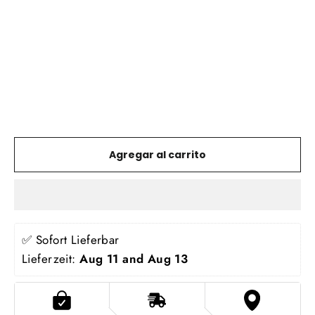
(Herren)
CANADA
GEAR
Precio
Precio
€24,95
habitual
de
€18,00
GUARDAR 28%
oferta
Agregar al carrito
✅ Sofort Lieferbar
Lieferzeit: 
Aug 11 and Aug 13