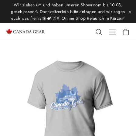
Ir
Wir ziehen um und haben unseren Showroom bis 10.08.
directamente
geschlossen⚠️ Dachzeltverleih bitte anfragen und wir sagen
euch was frei ist☀️🏕️🇨🇦 Online Shop Relaunch in Kürze✅
"C
al
contenido
Ca
Buscar
Navega