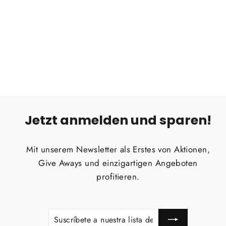
Canada Gear T-Shirt "Dachzelt"
(Herren)
CANADA GEAR
Precio
Precio
€24,95
€18,00
habitual
de
oferta
Jetzt anmelden und sparen!
Mit unserem Newsletter als Erstes von Aktionen,
Give Aways und einzigartigen Angeboten
profitieren.
SUSCRÍBETE
SUSCRIBIR
A