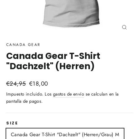
Cerra
(esc)
CANADA GEAR
Canada Gear T-Shirt
"Dachzelt" (Herren)
Precio
Precio
€24,95
€18,00
habitual
de
Impuesto incluido. Los
gastos de envío
se calculan en la
oferta
pantalla de pagos.
SIZE
Canada Gear T-Shirt "Dachzelt" (Herren/Grau) M