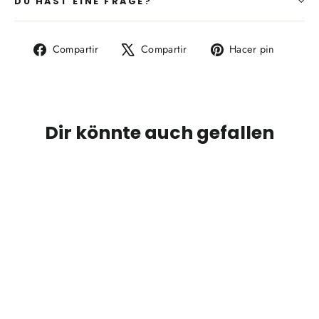
DU HAST EINE FRAGE?
Compartir
Tuitear
Pinear
Compartir
Compartir
Hacer pin
en
en
en
Facebook
X
Pintere
Dir könnte auch gefallen
GUARDAR 28%