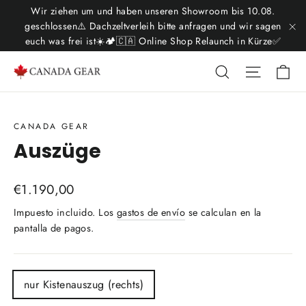
Ir
Wir ziehen um und haben unseren Showroom bis 10.08.
directamente
geschlossen⚠️ Dachzeltverleih bitte anfragen und wir sagen
euch was frei ist☀️🏕️🇨🇦 Online Shop Relaunch in Kürze✅
"C
al
contenido
Ca
Buscar
Navega
CANADA GEAR
Auszüge
Precio
€1.190,00
habitual
Impuesto incluido. Los
gastos de envío
se calculan en la
pantalla de pagos.
TITLE
nur Kistenauszug (rechts)