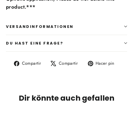
product.***
VERSANDINFORMATIONEN
DU HAST EINE FRAGE?
Compartir
Tuitear
Pinear
Compartir
Compartir
Hacer pin
en
en
en
Facebook
X
Pintere
Dir könnte auch gefallen