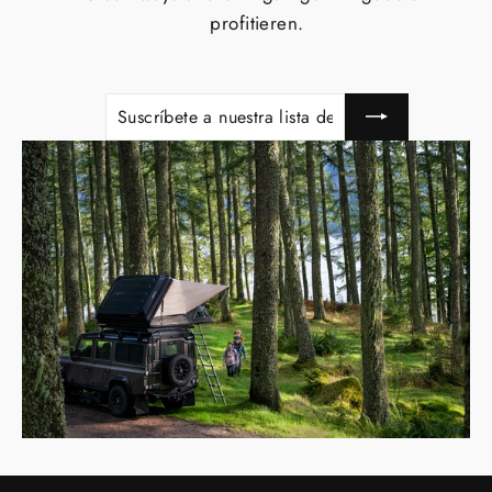
profitieren.
SUSCRÍBETE
SUSCRIBIR
A
NUESTRA
LISTA
DE
CORREO