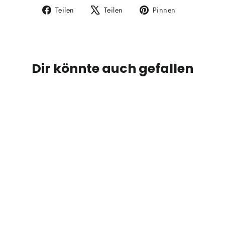
Auf
Auf
Auf
Teilen
Teilen
Pinnen
Facebook
X
Pinterest
teilen
twittern
pinnen
Dir könnte auch gefallen
VISU Sitka Cover
VISU