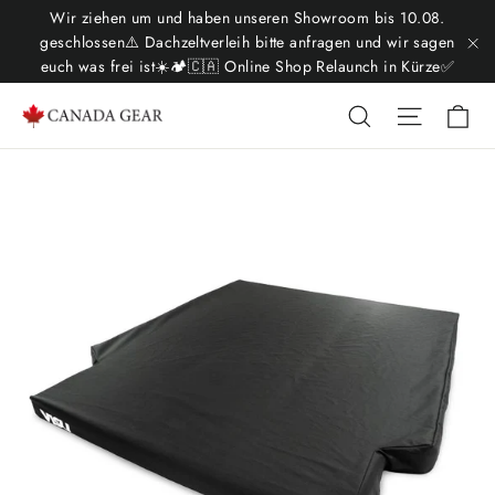
Direkt
Wir ziehen um und haben unseren Showroom bis 10.08.
zum
geschlossen⚠️ Dachzeltverleih bitte anfragen und wir sagen
euch was frei ist☀️🏕️🇨🇦 Online Shop Relaunch in Kürze✅
"S
Inhalt
Ei
Suche
Seitenn