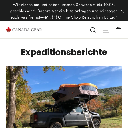
Direkt
Wir ziehen um und haben unseren Showroom bis 10.08.
zum
geschlossen⚠️ Dachzeltverleih bitte anfragen und wir sagen
euch was frei ist☀️🏕️🇨🇦 Online Shop Relaunch in Kürze✅
"S
Inhalt
Ei
Suche
Seitenn
Expeditionsberichte