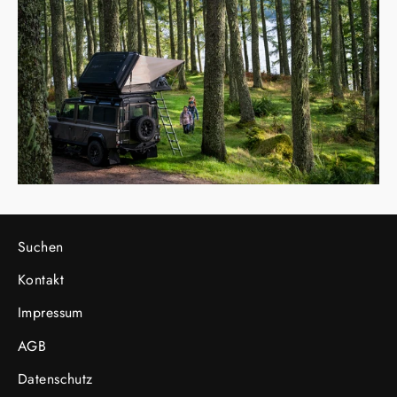
unsere
Mailingliste
an
Suchen
Kontakt
Impressum
AGB
Datenschutz