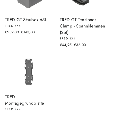
TRED GT Staubox 65L
TRED GT Tensioner
Clamp - Spannklemmen
TRED 4X4
Precio
Precio
(Set)
€239,00
€143,00
habitual
de
TRED 4X4
oferta
Precio
Precio
€44,95
€36,00
habitual
de
oferta
TRED
Montagegrundplatte
TRED 4X4