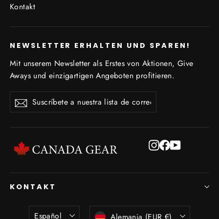
Kontakt
NEWSLETTER ERHALTEN UND SPAREN!
Mit unserem Newsletter als Erstes von Aktionen, Give
Aways und einzigartigen Angeboten profitieren.
Suscríbete
Suscribir
Suscribir
a
nuestra
lista
de
Instagram
Facebook
YouTube
correo
KONTAKT
Idioma
Moneda
Español
Alemania (EUR €)