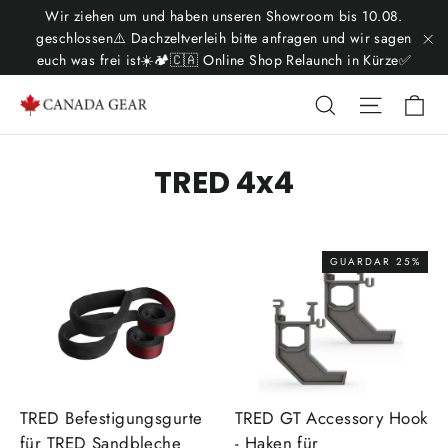
Ir
Wir ziehen um und haben unseren Showroom bis 10.08.
directamente
geschlossen⚠️ Dachzeltverleih bitte anfragen und wir sagen
euch was frei ist☀️🏕️🇨🇦 Online Shop Relaunch in Kürze✅
"C
al
contenido
Ca
Buscar
Navega
TRED 4x4
GUARDAR 25%
TRED Befestigungsgurte
TRED GT Accessory Hook
für TRED Sandbleche
- Haken für