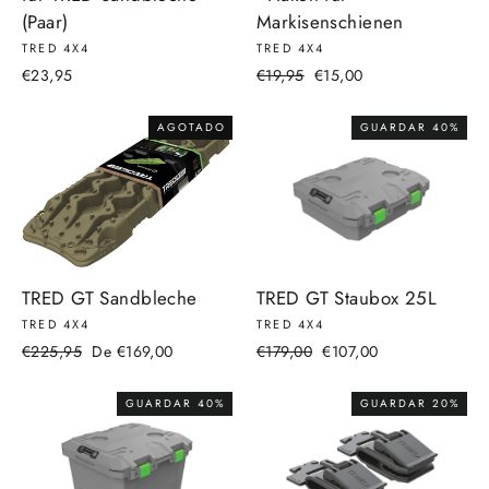
(Paar)
Markisenschienen
TRED 4X4
TRED 4X4
Precio
Precio
€23,95
€19,95
€15,00
habitual
de
oferta
AGOTADO
GUARDAR 40%
TRED GT Sandbleche
TRED GT Staubox 25L
TRED 4X4
TRED 4X4
Precio
Precio
Precio
Precio
€225,95
De €169,00
€179,00
€107,00
habitual
de
habitual
de
oferta
oferta
GUARDAR 40%
GUARDAR 20%