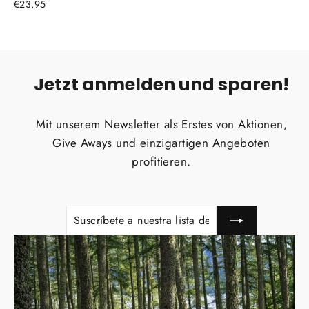
€23,95
Jetzt anmelden und sparen!
Mit unserem Newsletter als Erstes von Aktionen,
Give Aways und einzigartigen Angeboten
profitieren.
SUSCRÍBETE
SUSCRIBIR
A
NUESTRA
LISTA
DE
CORREO