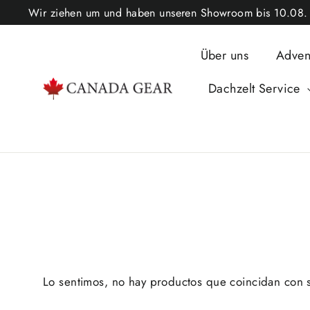
Ir
Wir ziehen um und haben unseren Showroom bis 10.08. ge
directamente
al
Über uns
Adven
contenido
Dachzelt Service
Lo sentimos, no hay productos que coincidan con