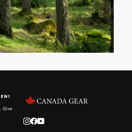
REN!
, Give
.
Instagram
Facebook
YouTube