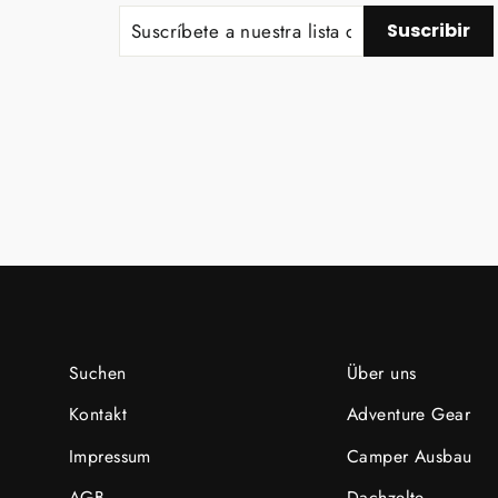
SUSCRÍBETE
SUSCRIBIR
Suscribir
A
NUESTRA
LISTA
DE
CORREO
Suchen
Über uns
Kontakt
Adventure Gear
Impressum
Camper Ausbau
AGB
Dachzelte