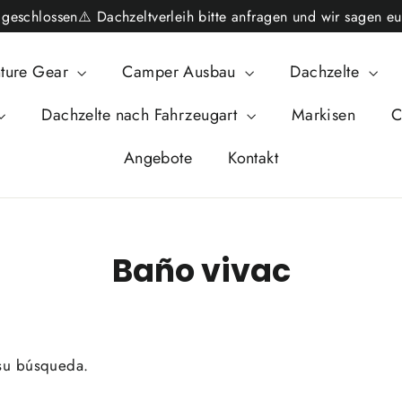
schlossen⚠️ Dachzeltverleih bitte anfragen und wir sagen eu
ture Gear
Camper Ausbau
Dachzelte
Dachzelte nach Fahrzeugart
Markisen
C
Angebote
Kontakt
Baño vivac
 su búsqueda.